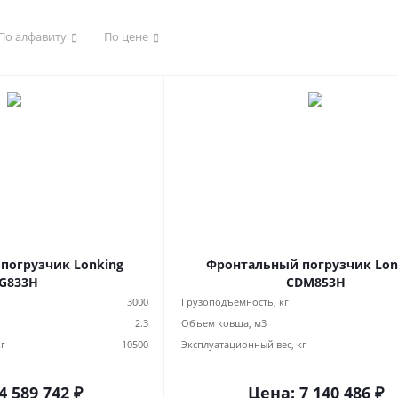
По алфавиту
По цене
погрузчик Lonking
Фронтальный погрузчик Lon
G833H
CDM853H
3000
Грузоподъемность, кг
2.3
Объем ковша, м3
кг
10500
Эксплуатационный вес, кг
4 589 742
₽
Цена:
7 140 486
₽