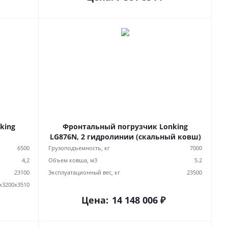
Фронтальный погрузчик Lonking
LG876N, 2 гидролинии (скальный ковш)
6500
Грузоподъемность, кг
7000
4,2
Объем ковша, м3
5.2
23100
Эксплуатационный вес, кг
23500
х3200х3510
Цена:
14 148 006 ₽