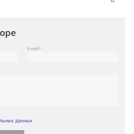
оре
E-mail
*
льных данных