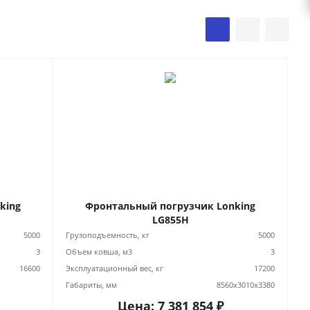
king
Фронтальный погрузчик Lonking
LG855H
5000
Грузоподъемность, кг
5000
3
Объем ковша, м3
3
16600
Эксплуатационный вес, кг
17200
Габариты, мм
8560х3010х3380
Цена:
7 381 854
₽