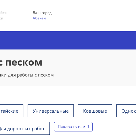
ийся
Ваш город
ки
Абакан
с песком
ки для работы с песком
итайские
Универсальные
Ковшовые
Одно
Показать все
Для дорожных работ