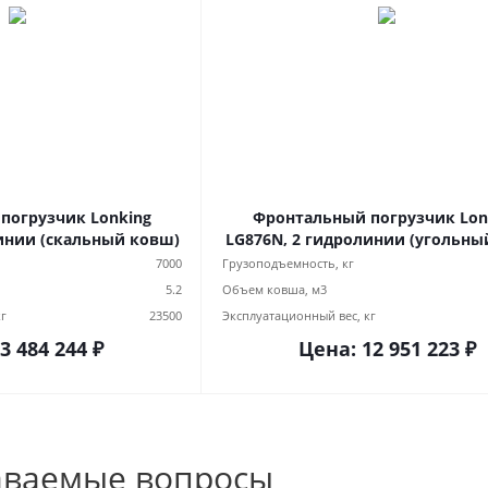
погрузчик Lonking
Фронтальный погрузчик Lon
инии (скальный ковш)
LG876N, 2 гидролинии (угольны
7000
Грузоподъемность, кг
5.2
Объем ковша, м3
кг
23500
Эксплуатационный вес, кг
3 484 244 ₽
Цена:
12 951 223
₽
аваемые вопросы