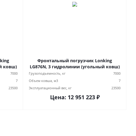
king
Фронтальный погрузчик Lonking
й ковш)
LG876N, 3 гидролинии (угольный ковш)
7000
Грузоподъемность, кг
7000
7
Объем ковша, м3
7
23500
Эксплуатационный вес, кг
23500
Цена:
12 951 223
₽