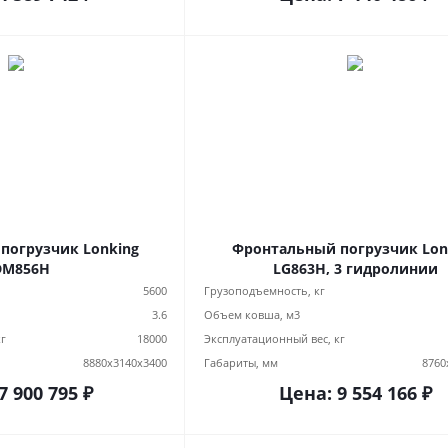
погрузчик Lonking
Фронтальный погрузчик Lonking
DM856H
LG863H, 3 гидролинии
5600
Грузоподъемность, кг
3.6
Объем ковша, м3
кг
18000
Эксплуатационный вес, кг
8880х3140х3400
Габариты, мм
8760
7 900 795
₽
Цена:
9 554 166
₽