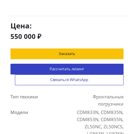
Цена:
550 000
₽
Заказать
Рассчитать лизинг
Связаться WhatsApp
Тип техники
Фронтальные
погрузчики
Модели
CDM833N, CDM835N,
CDM853N, CDM855N,
ZL50NC, ZL50NCS,
LG863N, LG876N