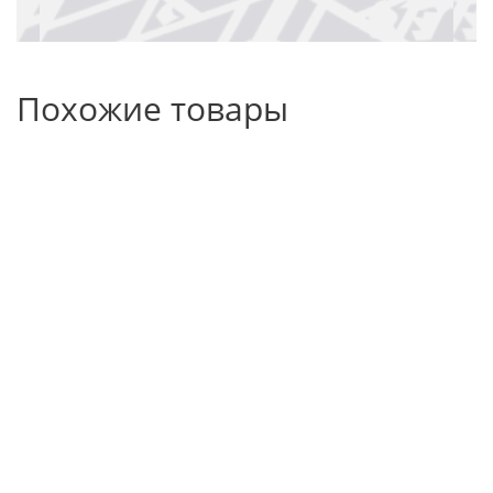
Похожие товары
Стрела
Ковш
Переворачиватель
грузоподъемная
для
коробок (ящиков)
телескопическая
погрузки
зерна