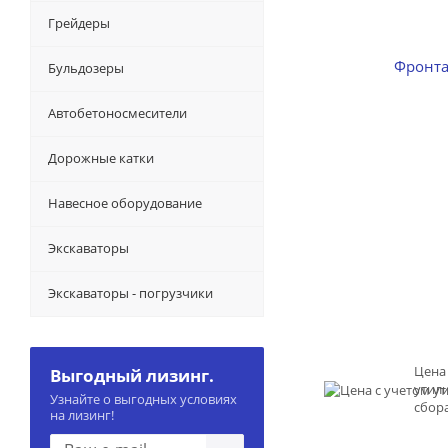
Грейдеры
Бульдозеры
Автобетоносмесители
Дорожные катки
Навесное оборудование
Экскаваторы
Экскаваторы - погрузчики
Цена
Выгодный лизинг.
утил
Узнайте о выгодных условиях
сбор
на лизинг!