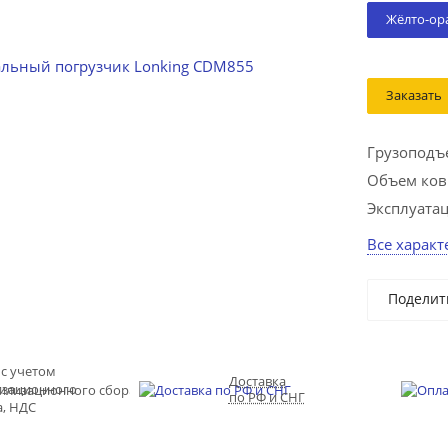
Жёлто-ор
Заказать
Грузоподъе
Объем ков
Эксплуатац
Все харак
Поделит
 с учетом
Доставка
изационного
по РФ и СНГ
а, НДС