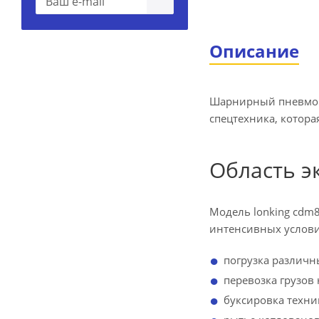
Описание
Шарнирный пневмок
спецтехника, котор
Область э
Модель lonking cdm8
интенсивных услови
погрузка различн
перевозка грузов
буксировка техни