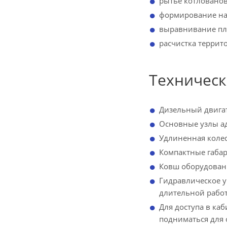
рытье котлованов
формирование на
выравнивание пл
расчистка террито
Техническ
Дизельный двигат
Основные узлы ад
Удлиненная колес
Компактные габар
Ковш оборудован
Гидравлическое у
длительной работ
Для доступа в ка
подниматься для 