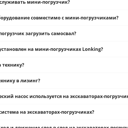
бслуживать мини-погрузчик?
оборудование совместимо с мини-погрузчиками?
огрузчик загрузить самосвал?
установлен на мини-погрузчиках Lonking?
а технику?
ехнику в лизинг?
ский насос используется на экскаваторах-погрузчи
система на экскаваторах-погрузчиках?
 ход и движение след в след на экскаваторах-погруз