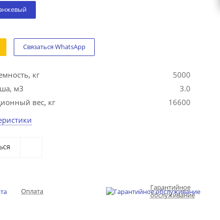
анжевый
Связаться WhatsApp
мность, кг
5000
ша, м3
3.0
ионный вес, кг
16600
теристики
ься
Гарантийное
Оплата
обслуживание