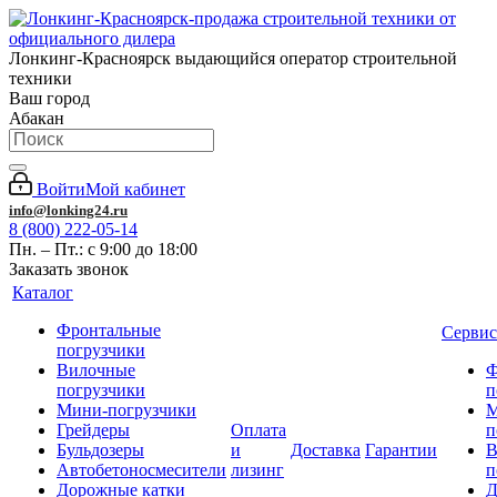
Лонкинг-Красноярск выдающийся оператор строительной
техники
Ваш город
Абакан
Войти
Мой кабинет
info@lonking24.ru
8 (800) 222-05-14
Пн. – Пт.: с 9:00 до 18:00
Заказать звонок
Каталог
Фронтальные
Сервис
погрузчики
Вилочные
Ф
погрузчики
п
Мини-погрузчики
М
Грейдеры
Оплата
п
Бульдозеры
и
Доставка
Гарантии
В
Автобетоносмесители
лизинг
п
Дорожные катки
Д