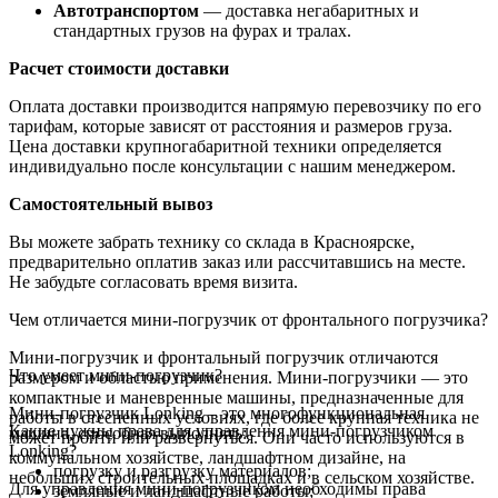
Автотранспортом
— доставка негабаритных и
стандартных грузов на фурах и тралах.
Расчет стоимости доставки
Оплата доставки производится напрямую перевозчику по его
тарифам, которые зависят от расстояния и размеров груза.
Цена доставки крупногабаритной техники определяется
индивидуально после консультации с нашим менеджером.
Самостоятельный вывоз
Вы можете забрать технику со склада в Красноярске,
предварительно оплатив заказ или рассчитавшись на месте.
Не забудьте согласовать время визита.
Чем отличается мини-погрузчик от фронтального погрузчика?
Мини-погрузчик и фронтальный погрузчик отличаются
Что умеет мини-погрузчик?
размером и областью применения. Мини-погрузчики — это
компактные и маневренные машины, предназначенные для
Мини-погрузчик Lonking – это многофункциональная
работы в стесненных условиях, где более крупная техника не
Какие нужны права для управления мини-погрузчиком
машина, способная выполнять:
может пройти или развернуться. Они часто используются в
Lonking?
коммунальном хозяйстве, ландшафтном дизайне, на
погрузку и разгрузку материалов;
небольших строительных площадках и в сельском хозяйстве.
Для управления мини-погрузчиком необходимы права
земляные и ландшафтные работы;