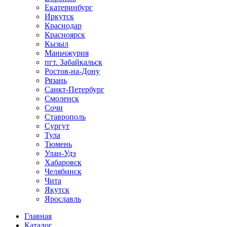
Екатеринбург
Иркутск
Краснодар
Красноярск
Кызыл
Маньчжурия
пгт. Забайкальск
Ростов-на-Дону
Рязань
Санкт-Петербург
Смоленск
Сочи
Ставрополь
Сургут
Тула
Тюмень
Улан-Удэ
Хабаровск
Челябинск
Чита
Якутск
Ярославль
Главная
Каталог