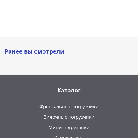
рыхлитель)
рыхл
Ранее вы смотрели
Каталог
Фронтальные погрузчики
Вилочные погрузчики
Мини-погрузчики
Экскаваторы