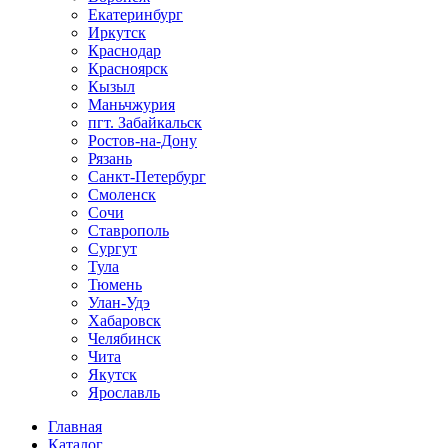
Екатеринбург
Иркутск
Краснодар
Красноярск
Кызыл
Маньчжурия
пгт. Забайкальск
Ростов-на-Дону
Рязань
Санкт-Петербург
Смоленск
Сочи
Ставрополь
Сургут
Тула
Тюмень
Улан-Удэ
Хабаровск
Челябинск
Чита
Якутск
Ярославль
Главная
Каталог