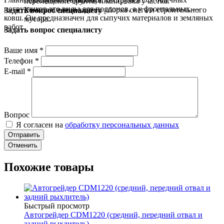
перемещение грунта, планировка участка.
погрузчиков это вилы для поддонов, а у фронтальных —
Коммунальные задачи: уборка снега и строительного
Задать вопрос специалисту
ковш. Он предназначен для сыпучих материалов и земляных
мусора.
работ.
Задать вопрос специалисту
Ваше имя
*
Телефон
*
E-mail
*
Вопрос
Я согласен на
обработку персональных данных
Отменить
Похожие товары
Быстрый просмотр
Автогрейдер CDM1220 (средний, передний отвал и
задний рыхлитель)