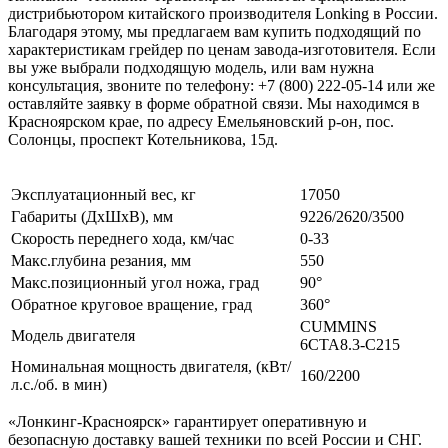
дистрибьютором китайского производителя Lonking в России.
Благодаря этому, мы предлагаем вам купить подходящий по
характеристикам грейдер по ценам завода-изготовителя. Если
вы уже выбрали подходящую модель, или вам нужна
консультация, звоните по телефону: +7 (800) 222-05-14 или же
оставляйте заявку в форме обратной связи. Мы находимся в
Красноярском крае, по адресу Емельяновский р-он, пос.
Солонцы, проспект Котельникова, 15д.
Эксплуатационный вес, кг
17050
Габариты (ДхШхВ), мм
9226/2620/3500
Скорость переднего хода, км/час
0-33
Макс.глубина резания, мм
550
Макс.позиционный угол ножа, град
90°
Обратное круговое вращение, град
360°
CUMMINS
Модель двигателя
6CTA8.3-C215
Номинальная мощность двигателя, (кВт/
160/2200
л.с./об. в мин)
«Лонкинг-Красноярск» гарантирует оперативную и
безопасную доставку вашей техники по всей России и СНГ.