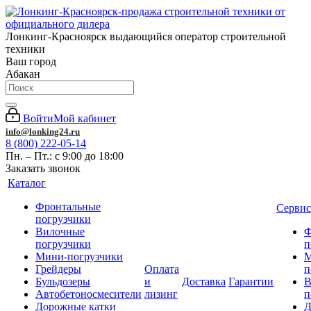
Лонкинг-Красноярск выдающийся оператор строительной
техники
Ваш город
Абакан
Войти
Мой кабинет
info@lonking24.ru
8 (800) 222-05-14
Пн. – Пт.: с 9:00 до 18:00
Заказать звонок
Каталог
Фронтальные
Сервис
погрузчики
Вилочные
Ф
погрузчики
п
Мини-погрузчики
М
Грейдеры
Оплата
п
Бульдозеры
и
Доставка
Гарантии
В
Автобетоносмесители
лизинг
п
Дорожные катки
Д